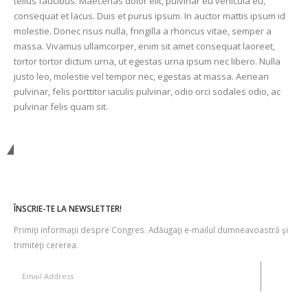
tellus faucibus. Maecenas dolor elit, pulvinar eu vehicula eu,
consequat et lacus. Duis et purus ipsum. In auctor mattis ipsum id
molestie. Donec risus nulla, fringilla a rhoncus vitae, semper a
massa. Vivamus ullamcorper, enim sit amet consequat laoreet,
tortor tortor dictum urna, ut egestas urna ipsum nec libero. Nulla
justo leo, molestie vel tempor nec, egestas at massa. Aenean
pulvinar, felis porttitor iaculis pulvinar, odio orci sodales odio, ac
pulvinar felis quam sit.
Contactaţi-ne
ÎNSCRIE-TE LA NEWSLETTER!
Primiţi informaţii despre Congres. Adăugaţi e-mailul dumneavoastră şi
trimiteţi cererea.