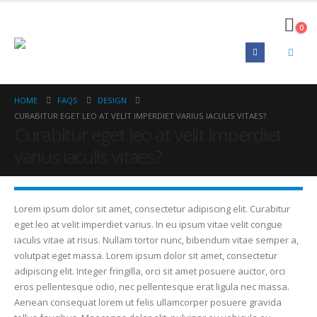
0
HOME
FAQS
DESIGN
CURABITUR EGET LEO AT VELIT IMPERDIET VARIUS IACULIS VITAES?
Curabitur eget leo at velit imperdiet
varius iaculis vitaes?
Lorem ipsum dolor sit amet, consectetur adipiscing elit. Curabitur
eget leo at velit imperdiet varius. In eu ipsum vitae velit congue
iaculis vitae at risus. Nullam tortor nunc, bibendum vitae semper a,
volutpat eget massa. Lorem ipsum dolor sit amet, consectetur
adipiscing elit. Integer fringilla, orci sit amet posuere auctor, orci
eros pellentesque odio, nec pellentesque erat ligula nec massa.
Aenean consequat lorem ut felis ullamcorper posuere gravida