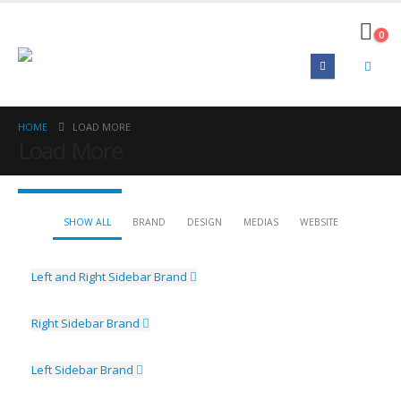
0
HOME
LOAD MORE
Load More
SHOW ALL
BRAND
DESIGN
MEDIAS
WEBSITE
Left and Right Sidebar
Brand
Right Sidebar
Brand
Left Sidebar
Brand