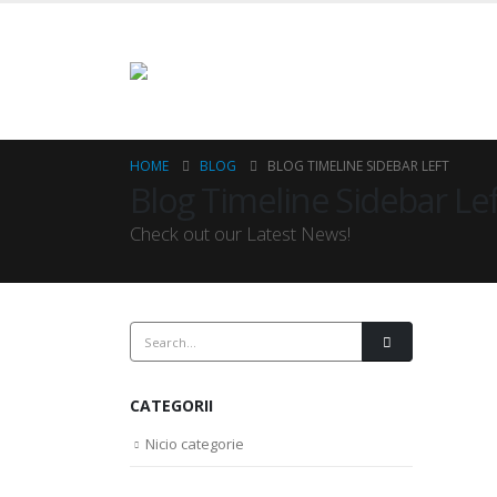
HOME
BLOG
BLOG TIMELINE SIDEBAR LEFT
Blog Timeline Sidebar Lef
Check out our Latest News!
CATEGORII
Nicio categorie